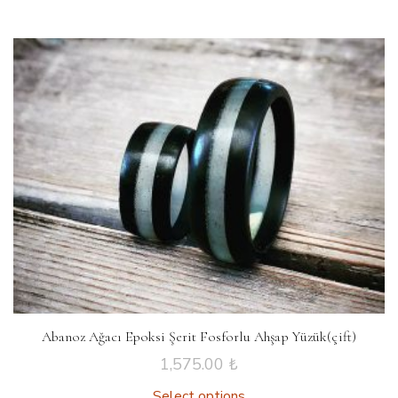
Abanoz Ağacı Epoksi Şerit Fosforlu Ahşap Yüzük(çift)
1,575.00
₺
Select options