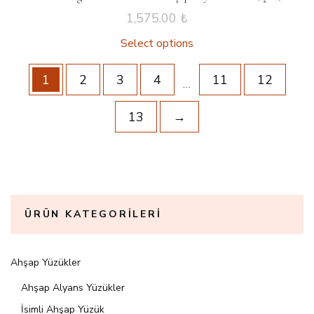
1,575.00
₺
Select options
1
2
3
4
11
12
…
13
→
ÜRÜN KATEGORILERI
Ahşap Yüzükler
Ahşap Alyans Yüzükler
İsimli Ahşap Yüzük