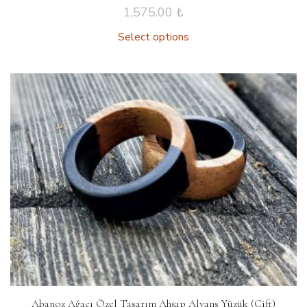
1,575.00
₺
Select options
Abanoz Ağacı Özel Tasarım Ahşap Alyans Yüzük (Çift)