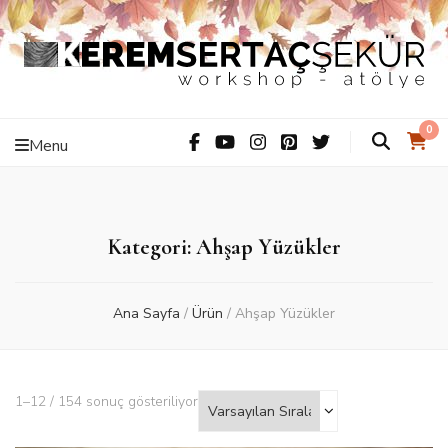
Kerem Sertaç
ThiS iS hAnDMaDe Baby…
0
Menu
Şekür –
Workshop –
Kategori: Ahşap Yüzükler
Atölye
Ana Sayfa
/
Ürün
/
Ahşap Yüzükler
1–12 / 154 sonuç gösteriliyor