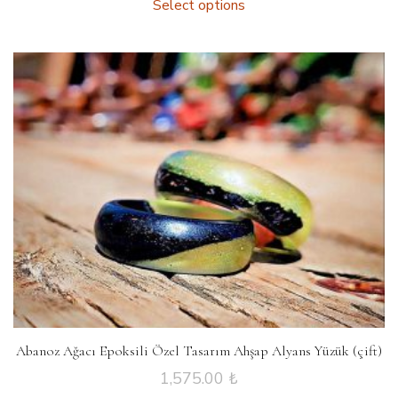
Select options
Abanoz Ağacı Epoksili Özel Tasarım Ahşap Alyans Yüzük (çift)
1,575.00
₺