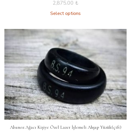
2,875.00
₺
Select options
Abanoz Ağacı Kişiye Özel Lazer İşlemeli Ahşap Yüzük(çift)