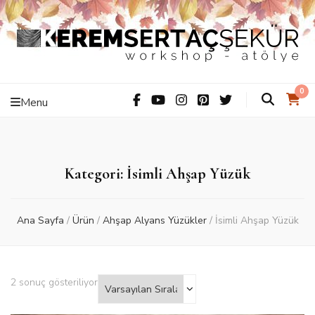
Kerem Sertaç
ThiS iS hAnDMaDe Baby…
0
Menu
Şekür –
Workshop –
Kategori: İsimli Ahşap Yüzük
Atölye
Ana Sayfa
/
Ürün
/
Ahşap Alyans Yüzükler
/
İsimli Ahşap Yüzük
2 sonuç gösteriliyor