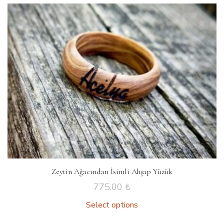
Zeytin Ağacından İsimli Ahşap Yüzük
775.00
₺
Select options