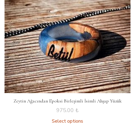
Zeytin Ağacından Epoksi Birleşimli İsimli Ahşap Yüzük
975.00
₺
Select options