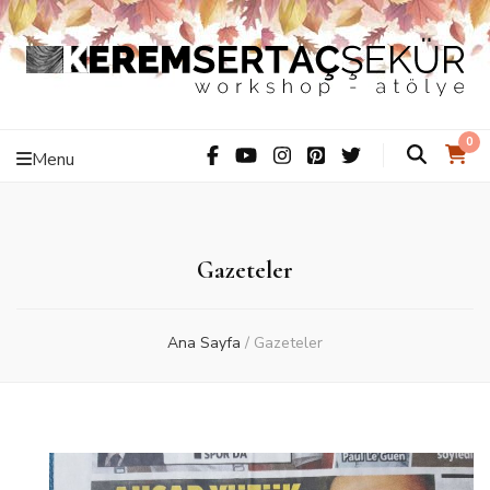
Kerem Sertaç
ThiS iS hAnDMaDe Baby…
0
Menu
Şekür –
Workshop –
Gazeteler
Atölye
Ana Sayfa
/
Gazeteler