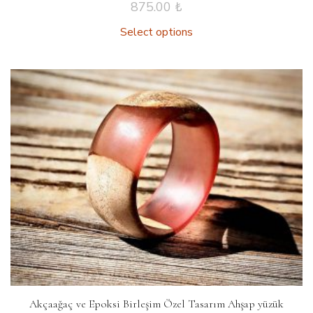
875.00
₺
Select options
Akçaağaç ve Epoksi Birleşim Özel Tasarım Ahşap yüzük