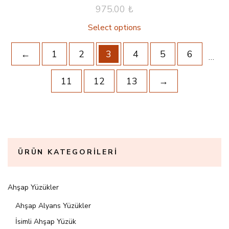
975.00
₺
Select options
←
1
2
3
4
5
6
…
11
12
13
→
ÜRÜN KATEGORILERI
Ahşap Yüzükler
Ahşap Alyans Yüzükler
İsimli Ahşap Yüzük