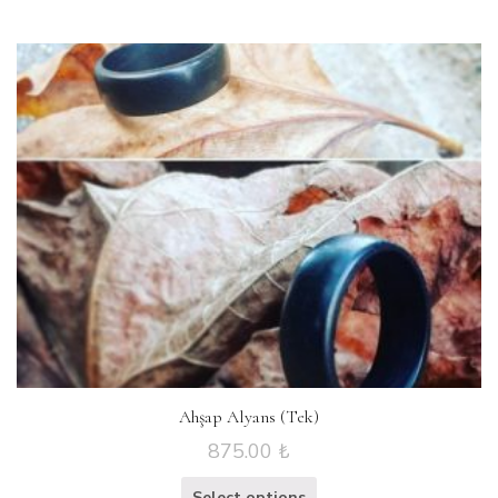
Ahşap Alyans (Tek)
875.00
₺
Select options