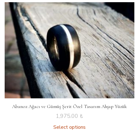
Abanoz Ağacı ve Gümüş Şerit Özel Tasarım Ahşap Yüzük
1,975.00
₺
Select options