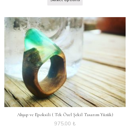
Ahşap ve Epoksili ( Tek Özel Şekil Tasarım Yüzük)
975.00
₺