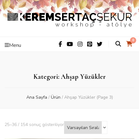
Kerem Sertaç
ThiS iS hAnDMaDe Baby…
0
Menu
Şekür –
Workshop –
Kategori: Ahşap Yüzükler
Atölye
Ana Sayfa
/
Ürün
/
Ahşap Yüzükler
(Page 3)
25–36 / 154 sonuç gösteriliyor