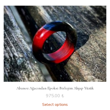
Abanoz Ağacından Epoksi Birleşim Ahşap Yüzük
975.00
₺
Select options