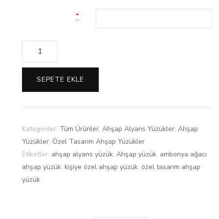
Yüzük Ölçüsü Girin
*
Miktar
SEPETE EKLE
Kategoriler:
Tüm Ürünler
,
Ahşap Alyans Yüzükler
,
Ahşap
Yüzükler
,
Özel Tasarım Ahşap Yüzükler
Etiketler:
ahşap alyans yüzük
,
Ahşap yüzük
,
ambonya ağacı
ahşap yüzük
,
kişiye özel ahşap yüzük
,
özel tasarım ahşap
yüzük