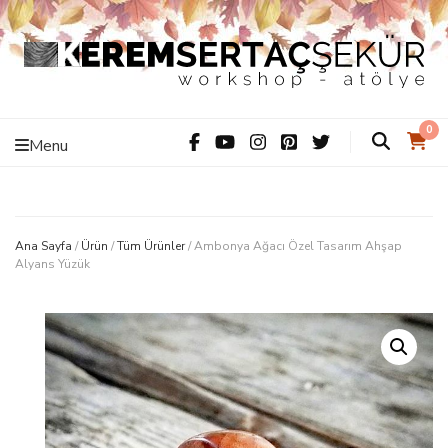
Kerem Sertaç
ThiS iS hAnDMaDe Baby…
0
Menu
Şekür –
Workshop –
Ana Sayfa
/
Ürün
/
Tüm Ürünler
/
Ambonya Ağacı Özel Tasarım Ahşap
Alyans Yüzük
Atölye