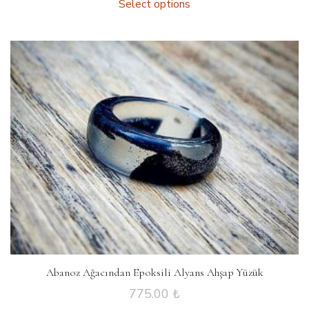
Select options
Abanoz Ağacından Epoksili Alyans Ahşap Yüzük
775.00
₺