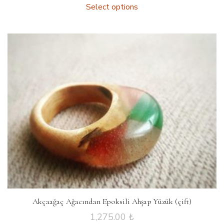
Select options
Akçaağaç Ağacından Epoksili Ahşap Yüzük (çift)
1,275.00
₺