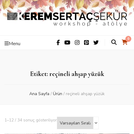
Kerem Sertaç
ThiS iS hAnDMaDe Baby…
0
Menu
Şekür –
Workshop –
Etiket: reçineli ahşap yüzük
Atölye
Ana Sayfa
/
Ürün
/
reçineli ahşap yüzük
1–12 / 34 sonuç gösteriliyor