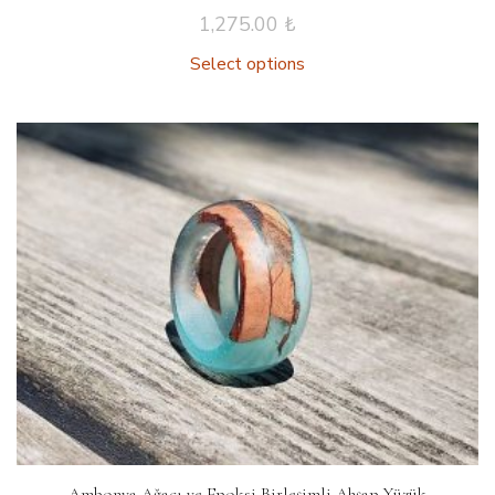
1,275.00
₺
Select options
Ambonya Ağacı ve Epoksi Birleşimli Ahşap Yüzük