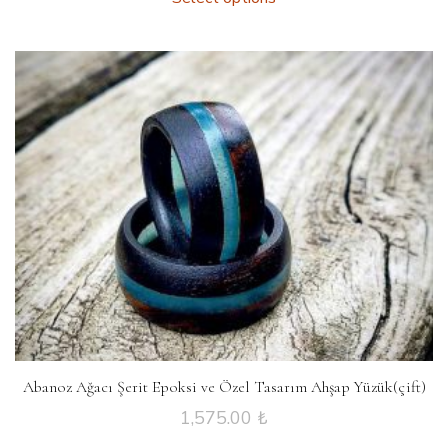
Abanoz Ağacı Şerit Epoksi ve Özel Tasarım Ahşap Yüzük(çift)
1,575.00
₺