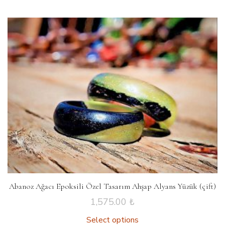
Abanoz Ağacı Epoksili Özel Tasarım Ahşap Alyans Yüzük (çift)
1,575.00
₺
Select options