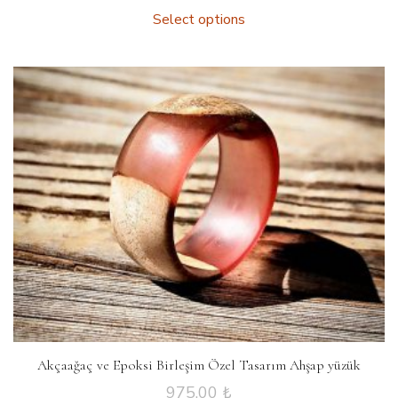
Select options
Akçaağaç ve Epoksi Birleşim Özel Tasarım Ahşap yüzük
975.00
₺