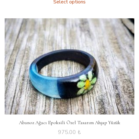
Select options
Abanoz Ağacı Epoksili Özel Tasarım Ahşap Yüzük
975.00
₺