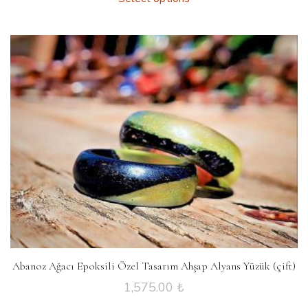
Abanoz Ağacı Epoksili Özel Tasarım Ahşap Alyans Yüzük (çift)
1,575.00
₺