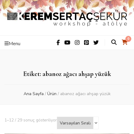
Kerem Sertaç
ThiS iS hAnDMaDe Baby…
0
Menu
Şekür –
Workshop –
Etiket: abanoz ağacı ahşap yüzük
Atölye
Ana Sayfa
/
Ürün
/
abanoz ağacı ahşap yüzük
1–12 / 29 sonuç gösteriliyor