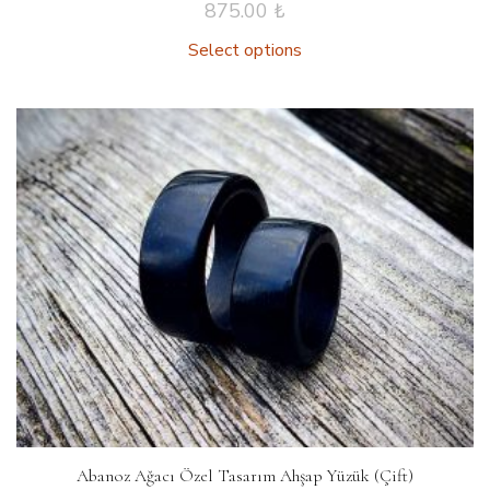
875.00
₺
Select options
Abanoz Ağacı Özel Tasarım Ahşap Yüzük (Çift)