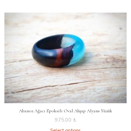
Abanoz Ağacı Epoksili Oval Ahşap Alyans Yüzük
975.00
₺
Select options