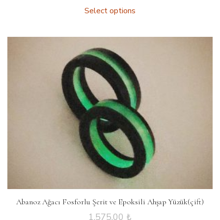
Select options
Abanoz Ağacı Fosforlu Şerit ve Epoksili Ahşap Yüzük(çift)
1,575.00
₺