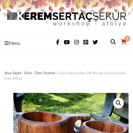
Kerem Sertaç
ThiS iS hAnDMaDe Baby…
0
Menu
Şekür –
Workshop –
Ana Sayfa
/
Ürün
/
Tüm Ürünler
/
Ceviz Ağacından Çift Ahşap Kuksa Büyük
boy 200ml
Atölye