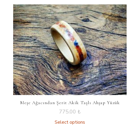
Meşe Ağacından Şerit Akik Taşlı Ahşap Yüzük
775.00
₺
Select options