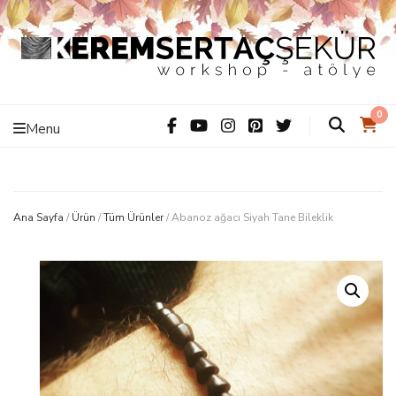
Kerem Sertaç
ThiS iS hAnDMaDe Baby…
0
Menu
Şekür –
Workshop –
Ana Sayfa
/
Ürün
/
Tüm Ürünler
/
Abanoz ağacı Siyah Tane Bileklik
Atölye