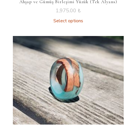
Ahşap ve Gümüş Birleşimi Yüzük (Tek Alyans)
1,975.00
₺
Select options