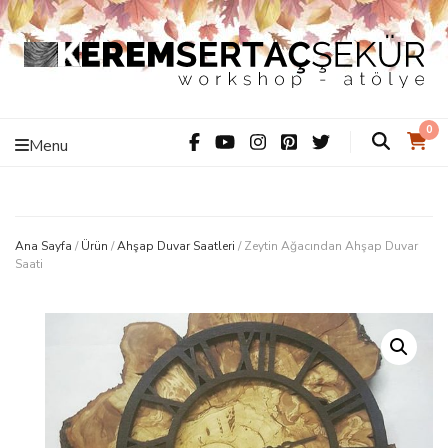
Kerem Sertaç
ThiS iS hAnDMaDe Baby…
0
Menu
Şekür –
Workshop –
Ana Sayfa
/
Ürün
/
Ahşap Duvar Saatleri
/
Zeytin Ağacından Ahşap Duvar
Saati
Atölye