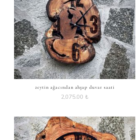
zeytin ağacından ahşap duvar saati
2,075.00
₺